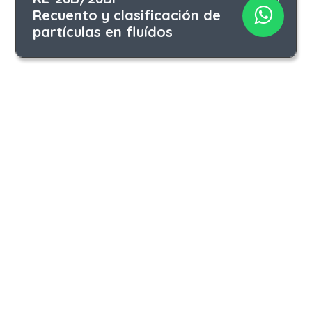
Recuento y clasificación de
partículas en fluídos
Iberá 2990 | C1428CMT Buenos Aires | ARG
(+54 11) 3220 1416 | 4544 4011
consultas@cas-instrumental.com.ar
Conozca nuestra Política de Calidad