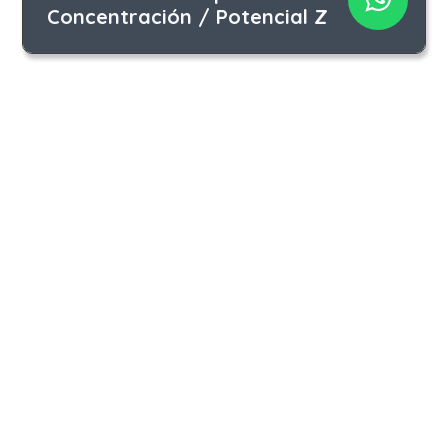
Concentración / Potencial Z
Iberá 2990 | C1428CMT Buenos Aires | ARG
(+54 11) 3220 1416 | 4544 4011
consultas@cas-instrumental.com.ar
Conozca nuestra Política de Calidad