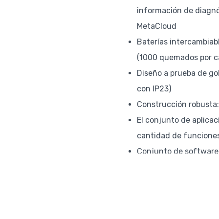
información de diagnó
MetaCloud
Baterías intercambiabl
(1000 quemados por c
Diseño a prueba de gol
con IP23)
Construcción robusta: 
El conjunto de aplica
cantidad de funciones
Conjunto de software 
usar y optimizado para
Control estadístico d
Disponibilidad de tod