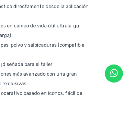
stico directamente desde la aplicación
es en campo de vida útil ultralarga
arga)
pes, polvo y salpicaduras (compatible
¡diseñada para el taller!
ciones más avanzado con una gran
 exclusivas
operativo basado en íconos, fácil de
 el tacto
e procesos (CEP)
o tipo de sondas y adaptadores